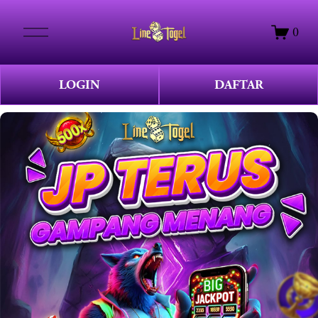
O
0
p
e
n
LOGIN
DAFTAR
M
e
n
u