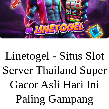
Linetogel - Situs Slot
Server Thailand Super
Gacor Asli Hari Ini
Paling Gampang